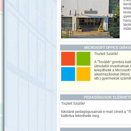
Csod
kerül
tete
leve
gyer
hang
tant
műkö
MICROSOFT OFFICE DIÁK
Tisztelt Szülők!
A "Tovább" gombra katt
útmutatót olvashatnak 
telepíthetik a Microsoft 
alkalmazásokat (Word,
stb.) gyermekük számí
PEDAGÓGUSOK ELÉRHET
Tisztelt Szülők!
Iskolánk pedagógusainak e-mail címeit a "
kattintva tekinthetik meg.