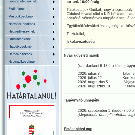
Leendő elsősöknek
tartunk 16:00 óráig
.
Elsősöknek
Tájékoztatjuk Önöket, hogy a jogszabályi
Oktatási Hivatal által a KIR-ből átadott ad
Másodikosoknak
szakértői vélemények alapján a tanulói a
Harmadikosoknak
Együttműködésüket és segítségüket köszö
Negyedikeseknek
Tisztelettel,
Ötödikeseknek
Iskolavezetőség
Hatodikosoknak
Hetedikeseknek
Nyári ügyeleti napok
Nyolcadikosoknak
(szerdánként 9-13 óra között)
ügye
2026. július 8. Tatárné So
2026. július 22. Kerekes 
2026. augusztus 5. Vajayné 
2026. augusztus 19. Kerekes Z
Tanévnyitó ünnepély
2026. szeptember 1. (kedd) 8.00 ó
(Megjelenés ünneplő ruhában legk
Első tanítási nap