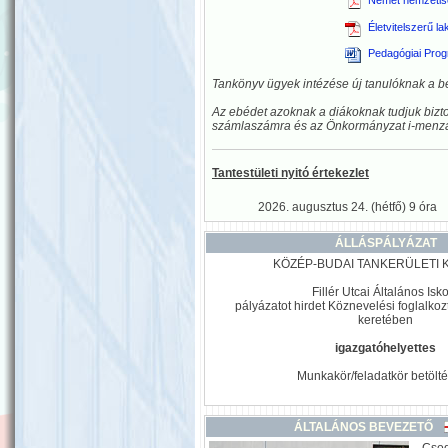
Német nemzetis
Életvitelszerű la
Pedagógiai Prog
Tankönyv ügyek intézése új tanulóknak a b
Az ebédet azoknak a diákoknak tudjuk bizto
számlaszámra és az Önkormányzat i-menza f
Tantestületi nyitó értekezlet
2026. augusztus 24. (hétfő) 9 óra
ÁLLÁSPÁLYÁZAT
KÖZÉP-BUDAI TANKERÜLETI 
Fillér Utcai Általános Isk
pályázatot hirdet Köznevelési foglalkozt
keretében
igazgatóhelyettes
Munkakör/feladatkör betölté
ÁLTALÁNOS BEVEZETŐ