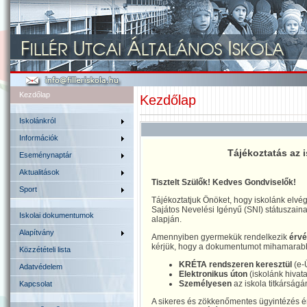
Kezdőlap
Kezdőlap
Iskolánkról
Információk
Tájékoztatás az
Eseménynaptár
Aktualitások
Tisztelt Szülők! Kedves Gondviselők!
Sport
Tájékoztatjuk Önöket, hogy iskolánk elvé
Sajátos Nevelési Igényű (SNI) státuszaina
Iskolai dokumentumok
alapján.
Alapítvány
Amennyiben gyermekük rendelkezik
érvé
kérjük, hogy a dokumentumot mihamarabb 
Közzétételi lista
KRÉTA rendszeren keresztül
(e-
Adatvédelem
Elektronikus úton
(iskolánk hivat
Személyesen
az iskola titkárság
Kapcsolat
A sikeres és zökkenőmentes ügyintézés é