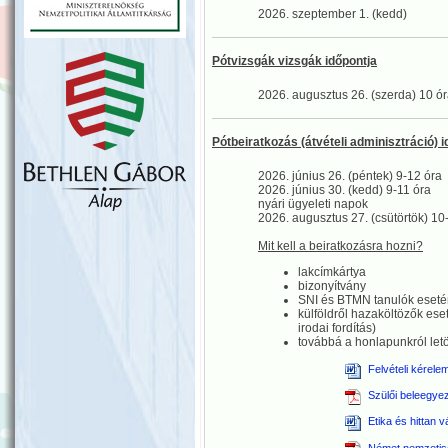
2026. szeptember 1. (kedd)
Pótvizsgák vizsgák időpontja
2026. augusztus 26. (szerda) 10 ó
Pótbeiratkozás (átvételi adminisztráció) 
2026. június 26. (péntek) 9-12 óra
2026. június 30. (kedd) 9-11 óra
nyári ügyeleti napok
2026. augusztus 27. (csütörtök) 10
Mit kell a beiratkozásra hozni?
lakcímkártya
bizonyítvány
SNI és BTMN tanulók eseté
külföldről hazaköltözők eset
irodai fordítás)
továbbá a honlapunkról letö
Felvételi kérele
Szülői beleegyez
Etika és hittan 